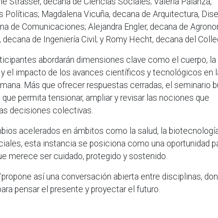
e Strasser, decana de Ciencias Sociales; Valeria Palanza,
s Políticas; Magdalena Vicuña, decana de Arquitectura, Dis
na de Comunicaciones; Alejandra Engler, decana de Agrono
 decana de Ingeniería Civil; y Romy Hecht, decana del Colle
ticipantes abordarán dimensiones clave como el cuerpo, la
d y el impacto de los avances científicos y tecnológicos en l
ana. Más que ofrecer respuestas cerradas, el seminario 
 que permita tensionar, ampliar y revisar las nociones que
as decisiones colectivas.
ios acelerados en ámbitos como la salud, la biotecnología,
sociales, esta instancia se posiciona como una oportunidad p
que merece ser cuidado, protegido y sostenido.
propone así una conversación abierta entre disciplinas, don
ara pensar el presente y proyectar el futuro.