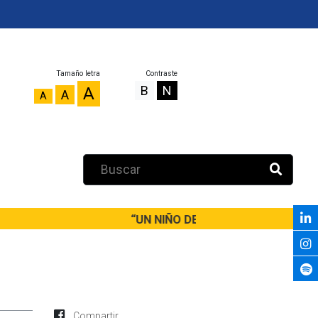
Tamaño letra
Contraste
B
N
A
A
A
“UN NIÑO DEBERÍA SALIR DE PRIMAR
Compartir