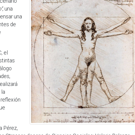
scenario
”
, una
 pensar una
ntes de
e
, el
stintas
álogo
ades,
ealizará
 la
reflexión
que
a Pérez,