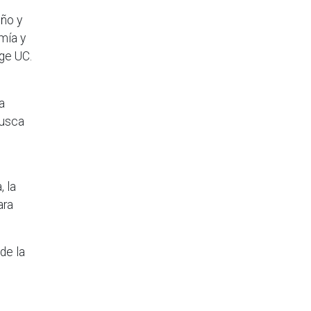
eño y
mía y
ge UC.
a
busca
 la
ara
de la