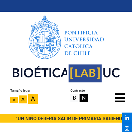
Tamaño letra
Contraste
B
N
A
A
A
“UN NIÑO DEBERÍA SALIR DE PRIMARIA SABIENDO LEER