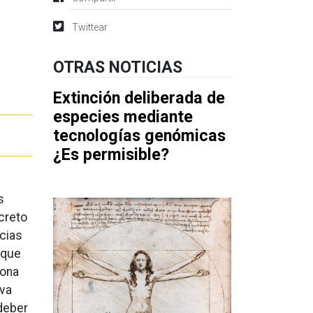
Twittear
OTRAS NOTICIAS
Extinción deliberada de
especies mediante
tecnologías genómicas
¿Es permisible?
s
ncreto
ncias
nque
sona
iva
deber