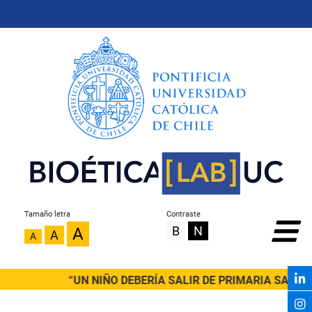
Tamaño letra
Contraste
B
N
A
A
A
“UN NIÑO DEBERÍA SALIR DE PRIMARIA SABIEN