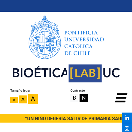
Tamaño letra
Contraste
B
N
A
A
A
“UN NIÑO DEBERÍA SALIR DE PRIMARIA SABIENDO