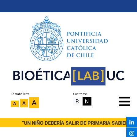
Tamaño letra
Contraste
B
N
A
A
A
“UN NIÑO DEBERÍA SALIR DE PRIMARIA SABIENDO L