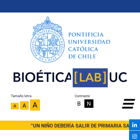
Tamaño letra
Contraste
B
N
A
A
A
“UN NIÑO DEBERÍA SALIR DE PRIMARIA SABIEN