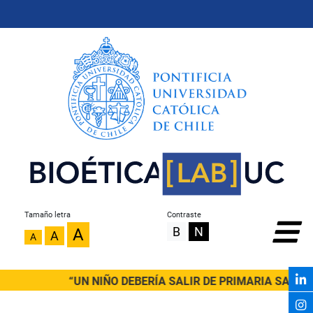
Tamaño letra
Contraste
B
N
A
A
A
“UN NIÑO DEBERÍA SALIR DE PRIMARIA SABIEN