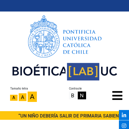
Tamaño letra
Contraste
B
N
A
A
A
“UN NIÑO DEBERÍA SALIR DE PRIMARIA SABIENDO L