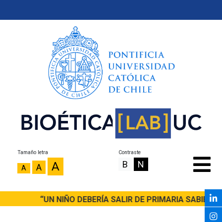
Tamaño letra
Contraste
B
N
A
A
A
“UN NIÑO DEBERÍA SALIR DE PRIMARIA SABIENDO