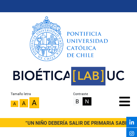
Tamaño letra
Contraste
B
N
A
A
A
“UN NIÑO DEBERÍA SALIR DE PRIMARIA SABIENDO