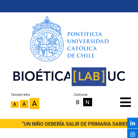
Tamaño letra
Contraste
B
N
A
A
A
“UN NIÑO DEBERÍA SALIR DE PRIMARIA SABIENDO 