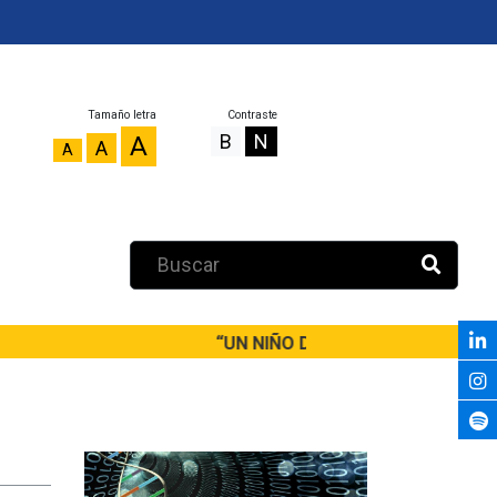
Tamaño letra
Contraste
B
N
A
A
A
“UN NIÑO DEBERÍA SALIR DE PRIMAR