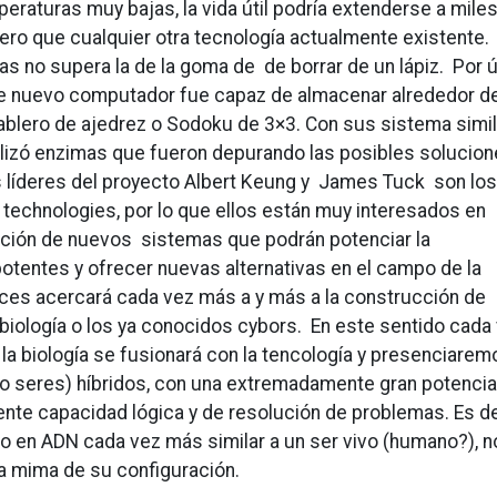
peraturas muy bajas, la vida útil podría extenderse a mile
ero que cualquier otra tecnología actualmente existente.
as no supera la de la goma de de borrar de un lápiz. Por ú
te nuevo computador fue capaz de almacenar alrededor d
ablero de ajedrez o Sodoku de 3×3. Con sus sistema simil
tilizó enzimas que fueron depurando las posibles solucio
os líderes del proyecto Albert Keung y James Tuck son los
technologies, por lo que ellos están muy interesados en
cación de nuevos sistemas que podrán potenciar la
entes y ofrecer nuevas alternativas en el campo de la
avances acercará cada vez más a y más a la construcción de
iología o los ya conocidos cybors. En este sentido cada
a biología se fusionará con la tencología y presenciarem
o seres) híbridos, con una extremadamente gran potencia
te capacidad lógica y de resolución de problemas. Es de
en ADN cada vez más similar a un ser vivo (humano?), n
ura mima de su configuración.