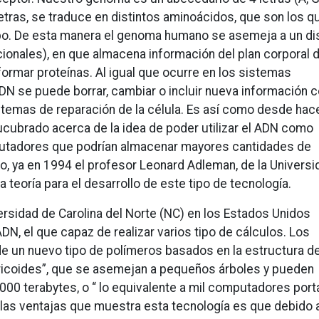
etras, se traduce en distintos aminoácidos, que son los q
rpo. De esta manera el genoma humano se asemeja a un d
onales), en que almacena información del plan corporal 
 formar proteínas. Al igual que ocurre en los sistemas
DN se puede borrar, cambiar o incluir nueva información
stemas de reparación de la célula. Es así como desde hac
lucubrado acerca de la idea de poder utilizar el ADN como
utadores que podrían almacenar mayores cantidades de
o, ya en 1994 el profesor Leonard Adleman, de la Universi
a teoría para el desarrollo de este tipo de tecnología.
ersidad de Carolina del Norte (NC) en los Estados Unidos
N, el que capaz de realizar varios tipo de cálculos. Los
de un nuevo tipo de polímeros basados en la estructura de
ricoides”, que se asemejan a pequeños árboles y pueden
00 terabytes, o “ lo equivalente a mil computadores portá
 las ventajas que muestra esta tecnología es que debido a