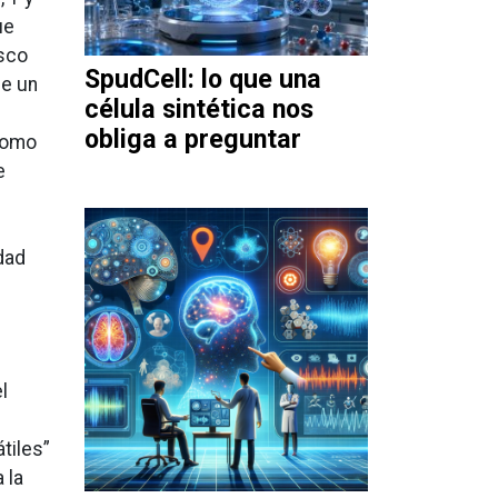
ue
isco
SpudCell: lo que una
de un
célula sintética nos
obliga a preguntar
 como
e
dad
l
tiles”
 la