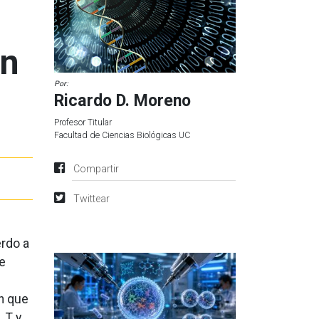
Un
Por:
Ricardo D. Moreno
Profesor Titular
Facultad de Ciencias Biológicas UC
Compartir
Twittear
erdo a
ue
n que
 T y