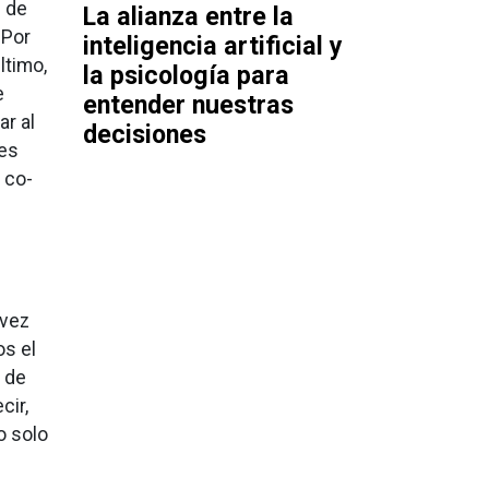
s de
La alianza entre la
 Por
inteligencia artificial y
ltimo,
la psicología para
e
entender nuestras
ar al
decisiones
nes
 co-
 vez
os el
 de
cir,
o solo