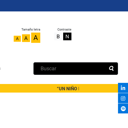
Tamaño letra
Contraste
B
N
A
A
A
a
“UN NIÑO DEBERÍA SALIR DE PRIMARI