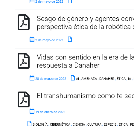
2 de mayo de 2022
Sesgo de género y agentes conv
perspectiva ética de la robótica 
2 de mayo de 2022
Vidas con sentido en la era de la 
respuesta a Danaher
28 de marzo de 2022
AI
,
AMENAZA
,
DANAHER
,
ÉTICA
,
IA
,
El transhumanismo como fe sec
19 de enero de 2022
BIOLOGÍA
,
CIBERNÉTICA
,
CIENCIA
,
CULTURA
,
ESPECIE
,
ÉTICA
,
FE